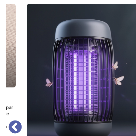
rée par
ez de
e de